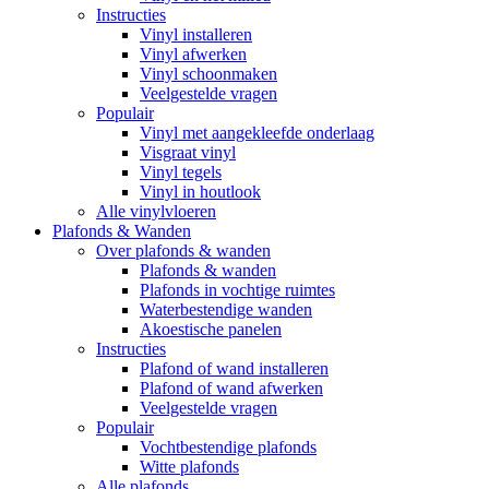
Instructies
Vinyl installeren
Vinyl afwerken
Vinyl schoonmaken
Veelgestelde vragen
Populair
Vinyl met aangekleefde onderlaag
Visgraat vinyl
Vinyl tegels
Vinyl in houtlook
Alle vinylvloeren
Plafonds & Wanden
Over plafonds & wanden
Plafonds & wanden
Plafonds in vochtige ruimtes
Waterbestendige wanden
Akoestische panelen
Instructies
Plafond of wand installeren
Plafond of wand afwerken
Veelgestelde vragen
Populair
Vochtbestendige plafonds
Witte plafonds
Alle plafonds