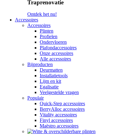
Traprenovatie
Ontdek het nu!
Accessoires
Accessoires
Plinten
Profielen
Ondervloeren
Plafondaccessoires
Onze accessoires
Alle accessoires
Bijproducten
Deurmatten
Installatietools
Lijm en kit
Egalisatie
Veelgestelde vragen
Populair
Quick-Step accessoires
BerryAlloc accessoires
Vitality accessoires
Finyl accessoires
Maëstro accessoires