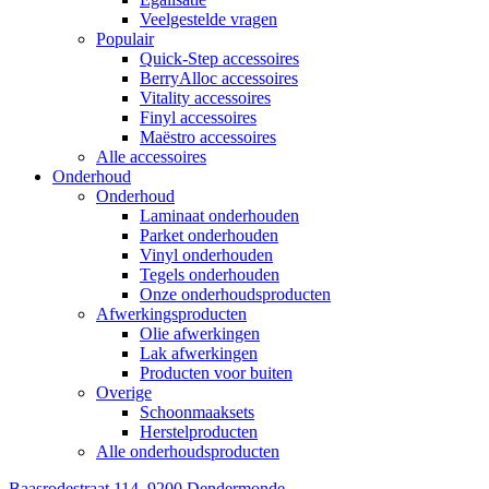
Veelgestelde vragen
Populair
Quick-Step accessoires
BerryAlloc accessoires
Vitality accessoires
Finyl accessoires
Maëstro accessoires
Alle accessoires
Onderhoud
Onderhoud
Laminaat onderhouden
Parket onderhouden
Vinyl onderhouden
Tegels onderhouden
Onze onderhoudsproducten
Afwerkingsproducten
Olie afwerkingen
Lak afwerkingen
Producten voor buiten
Overige
Schoonmaaksets
Herstelproducten
Alle onderhoudsproducten
Baasrodestraat 114, 9200 Dendermonde