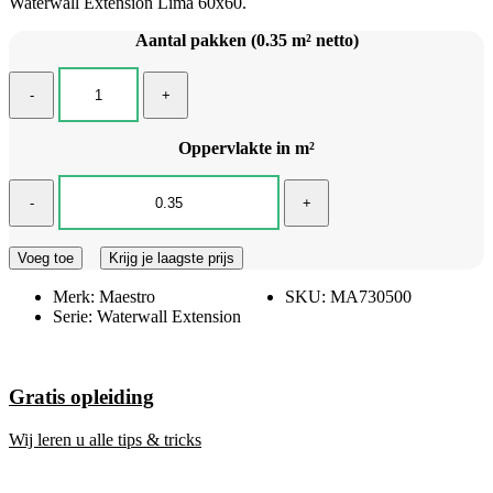
Waterwall Extension Lima 60x60.
Aantal pakken (0.35 m² netto)
-
+
Oppervlakte in m²
-
+
Voeg toe
Krijg je laagste prijs
Merk:
Maestro
SKU:
MA730500
Serie:
Waterwall Extension
Gratis opleiding
Wij leren u alle tips & tricks