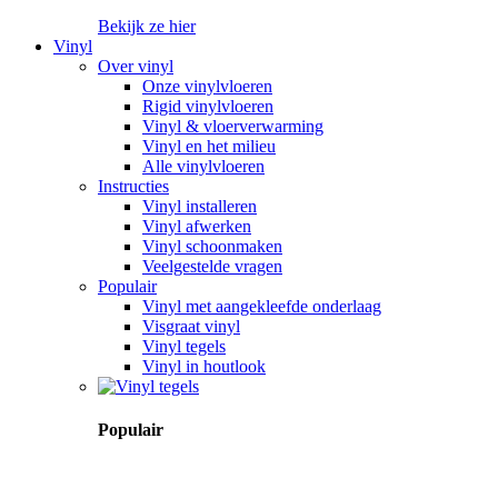
Bekijk ze hier
Vinyl
Over vinyl
Onze vinylvloeren
Rigid vinylvloeren
Vinyl & vloerverwarming
Vinyl en het milieu
Alle vinylvloeren
Instructies
Vinyl installeren
Vinyl afwerken
Vinyl schoonmaken
Veelgestelde vragen
Populair
Vinyl met aangekleefde onderlaag
Visgraat vinyl
Vinyl tegels
Vinyl in houtlook
Populair