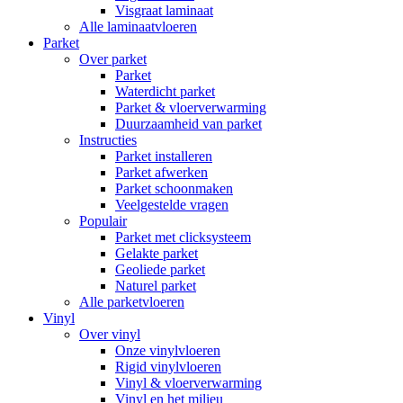
Visgraat laminaat
Alle laminaatvloeren
Parket
Over parket
Parket
Waterdicht parket
Parket & vloerverwarming
Duurzaamheid van parket
Instructies
Parket installeren
Parket afwerken
Parket schoonmaken
Veelgestelde vragen
Populair
Parket met clicksysteem
Gelakte parket
Geoliede parket
Naturel parket
Alle parketvloeren
Vinyl
Over vinyl
Onze vinylvloeren
Rigid vinylvloeren
Vinyl & vloerverwarming
Vinyl en het milieu