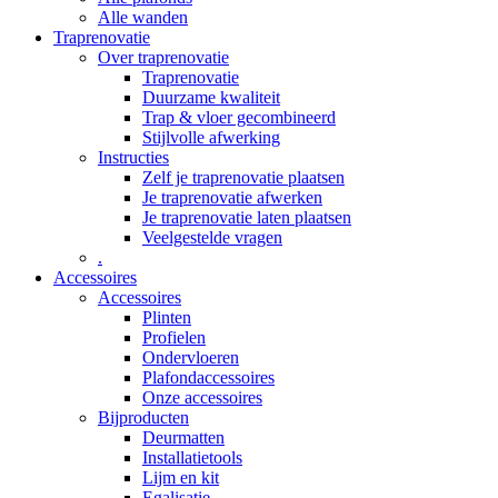
Alle wanden
Traprenovatie
Over traprenovatie
Traprenovatie
Duurzame kwaliteit
Trap & vloer gecombineerd
Stijlvolle afwerking
Instructies
Zelf je traprenovatie plaatsen
Je traprenovatie afwerken
Je traprenovatie laten plaatsen
Veelgestelde vragen
.
Accessoires
Accessoires
Plinten
Profielen
Ondervloeren
Plafondaccessoires
Onze accessoires
Bijproducten
Deurmatten
Installatietools
Lijm en kit
Egalisatie