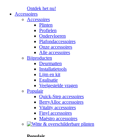
Ontdek het nu!
Accessoires
Accessoires
Plinten
Profielen
Ondervloeren
Plafondaccessoires
Onze accessoires
Alle accessoires
Bijproducten
Deurmatten
Installatietools
Lijm en kit
Egalisatie
Veelgestelde vragen
Populair
Quick-Step accessoires
BerryAlloc accessoires
Vitality accessoires
Finyl accessoires
Maëstro accessoires
Populair