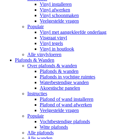
Vinyl installeren
Vinyl afwerken
Vinyl schoonmaken
Veelgestelde vragen
Populair
Vinyl met aangekleefde onderlaag
Visgraat vinyl
Vinyl tegels
Vinyl in houtlook
Alle vinylvloeren
Plafonds & Wanden
Over plafonds & wanden
Plafonds & wanden
Plafonds in vochtige ruimtes
Waterbestendige wanden
Akoestische panelen
Instructies
Plafond of wand installeren
Plafond of wand afwerken
Veelgestelde vragen
Populair
Vochtbestendige plafonds
Witte plafonds
Alle plafonds
Alle wanden