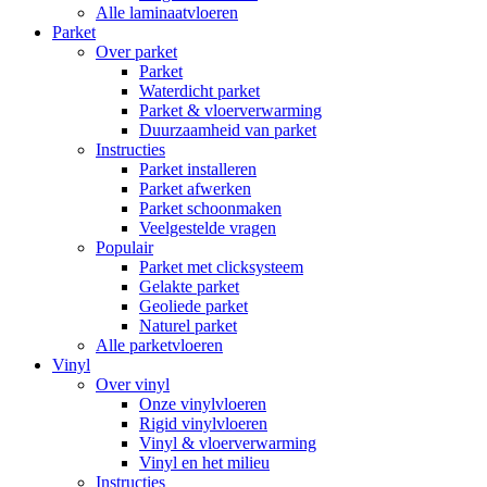
Alle laminaatvloeren
Parket
Over parket
Parket
Waterdicht parket
Parket & vloerverwarming
Duurzaamheid van parket
Instructies
Parket installeren
Parket afwerken
Parket schoonmaken
Veelgestelde vragen
Populair
Parket met clicksysteem
Gelakte parket
Geoliede parket
Naturel parket
Alle parketvloeren
Vinyl
Over vinyl
Onze vinylvloeren
Rigid vinylvloeren
Vinyl & vloerverwarming
Vinyl en het milieu
Instructies