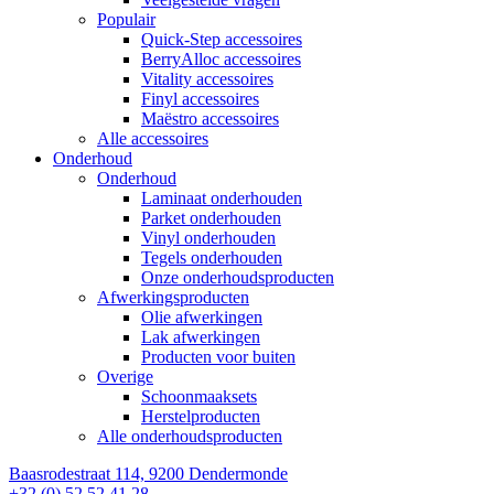
Populair
Quick-Step accessoires
BerryAlloc accessoires
Vitality accessoires
Finyl accessoires
Maëstro accessoires
Alle accessoires
Onderhoud
Onderhoud
Laminaat onderhouden
Parket onderhouden
Vinyl onderhouden
Tegels onderhouden
Onze onderhoudsproducten
Afwerkingsproducten
Olie afwerkingen
Lak afwerkingen
Producten voor buiten
Overige
Schoonmaaksets
Herstelproducten
Alle onderhoudsproducten
Baasrodestraat 114, 9200 Dendermonde
+32 (0) 52 52 41 28