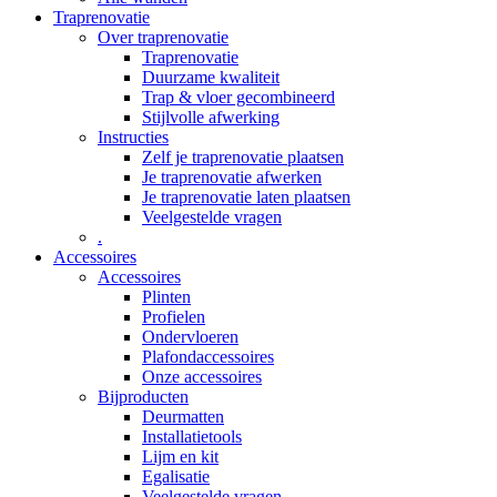
Traprenovatie
Over traprenovatie
Traprenovatie
Duurzame kwaliteit
Trap & vloer gecombineerd
Stijlvolle afwerking
Instructies
Zelf je traprenovatie plaatsen
Je traprenovatie afwerken
Je traprenovatie laten plaatsen
Veelgestelde vragen
.
Accessoires
Accessoires
Plinten
Profielen
Ondervloeren
Plafondaccessoires
Onze accessoires
Bijproducten
Deurmatten
Installatietools
Lijm en kit
Egalisatie
Veelgestelde vragen