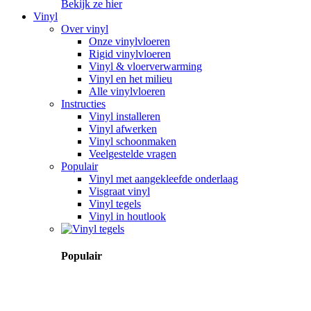
Bekijk ze hier
Vinyl
Over vinyl
Onze vinylvloeren
Rigid vinylvloeren
Vinyl & vloerverwarming
Vinyl en het milieu
Alle vinylvloeren
Instructies
Vinyl installeren
Vinyl afwerken
Vinyl schoonmaken
Veelgestelde vragen
Populair
Vinyl met aangekleefde onderlaag
Visgraat vinyl
Vinyl tegels
Vinyl in houtlook
Populair