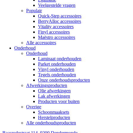
Veelgestelde vragen
Populair
Quick-Step accessoires
BerryAlloc accessoires
Vitality accessoires
Finyl accessoires
Maëstro accessoires
Alle accessoires
Onderhoud
Onderhoud
Laminaat onderhouden
Parket onderhouden
Vinyl onderhouden
Tegels onderhouden
Onze onderhoudsproducten
Afwerkingsproducten
Olie afwerkingen
Lak afwerkingen
Producten voor buiten
Overige
Schoonmaaksets
Herstelproducten
Alle onderhoudsproducten
Baasrodestraat 114, 9200 Dendermonde