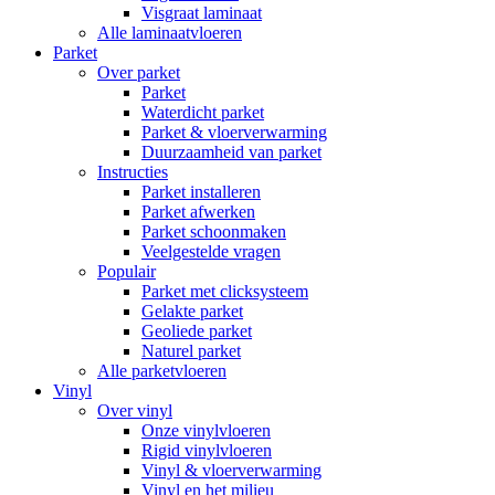
Visgraat laminaat
Alle laminaatvloeren
Parket
Over parket
Parket
Waterdicht parket
Parket & vloerverwarming
Duurzaamheid van parket
Instructies
Parket installeren
Parket afwerken
Parket schoonmaken
Veelgestelde vragen
Populair
Parket met clicksysteem
Gelakte parket
Geoliede parket
Naturel parket
Alle parketvloeren
Vinyl
Over vinyl
Onze vinylvloeren
Rigid vinylvloeren
Vinyl & vloerverwarming
Vinyl en het milieu