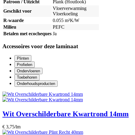
Patroon / Uitzicht
Plank (Houtlook)
Vloerverwarming
Geschikt voor
Vloerkoeling
R-waarde
0.055 m²K/W
Milieu
PEFC
Betalen met ecocheques
Ja
Accessoires voor deze laminaat
Plinten
Profielen
Ondervloeren
Toebehoren
Onderhoudsproducten
Wit Overschilderbare Kwartrond 14mm
€ 3,75/lm