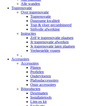
Alle wanden
Traprenovatie
Over traprenovatie
Traprenovatie
Duurzame kwaliteit
Trap & vloer gecombineerd
Stijlvolle afwerking
Instructies
Zelf je traprenovatie plaatsen
Je traprenovatie afwerken
Je traprenovatie laten plaatsen
Veelgestelde vragen
.
Accessoires
Accessoires
Plinten
Profielen
Ondervloeren
Plafondaccessoires
Onze accessoires
Bijproducten
Deurmatten
Installatietools
Lijm en kit
Egalisatie