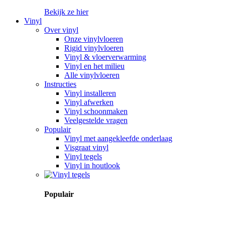
Bekijk ze hier
Vinyl
Over vinyl
Onze vinylvloeren
Rigid vinylvloeren
Vinyl & vloerverwarming
Vinyl en het milieu
Alle vinylvloeren
Instructies
Vinyl installeren
Vinyl afwerken
Vinyl schoonmaken
Veelgestelde vragen
Populair
Vinyl met aangekleefde onderlaag
Visgraat vinyl
Vinyl tegels
Vinyl in houtlook
Populair