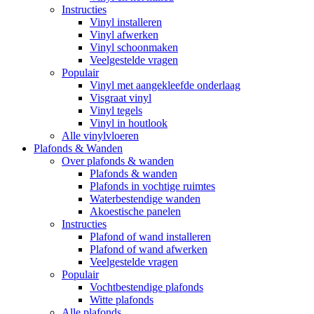
Instructies
Vinyl installeren
Vinyl afwerken
Vinyl schoonmaken
Veelgestelde vragen
Populair
Vinyl met aangekleefde onderlaag
Visgraat vinyl
Vinyl tegels
Vinyl in houtlook
Alle vinylvloeren
Plafonds & Wanden
Over plafonds & wanden
Plafonds & wanden
Plafonds in vochtige ruimtes
Waterbestendige wanden
Akoestische panelen
Instructies
Plafond of wand installeren
Plafond of wand afwerken
Veelgestelde vragen
Populair
Vochtbestendige plafonds
Witte plafonds
Alle plafonds