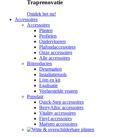
Traprenovatie
Ontdek het nu!
Accessoires
Accessoires
Plinten
Profielen
Ondervloeren
Plafondaccessoires
Onze accessoires
Alle accessoires
Bijproducten
Deurmatten
Installatietools
Lijm en kit
Egalisatie
Veelgestelde vragen
Populair
Quick-Step accessoires
BerryAlloc accessoires
Vitality accessoires
Finyl accessoires
Maëstro accessoires